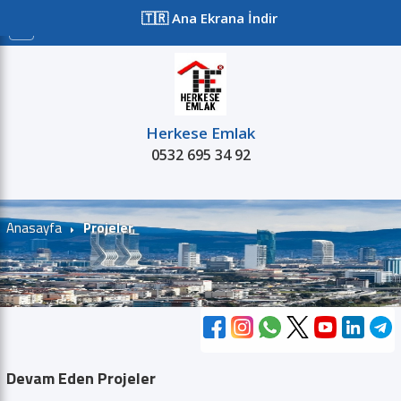
≡
🇹🇷 Ana Ekrana İndir
Herkese Emlak
0532 695 34 92
Satılık
Kiralık
Projeler
Kurum
Anasayfa
Projeler
Devam Eden Projeler