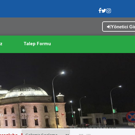
Yönetici Gir
z
Talep Formu
rı