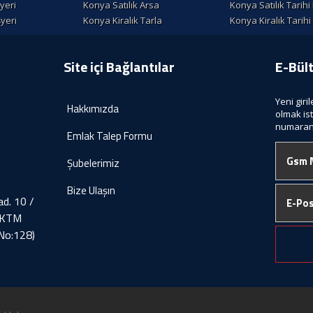
şyeri
Konya Satılık Arsa
Konya Satılık Tarihi
şyeri
Konya Kiralık Tarla
Konya Kiralık Tarihi
Site içi Bağlantılar
E-Bül
Yeni giri
Hakkımızda
olmak is
numaranı
Emlak Talep Formu
Şubelerimiz
Bize Ulaşın
d. 10 /
 KTM
 No:128)