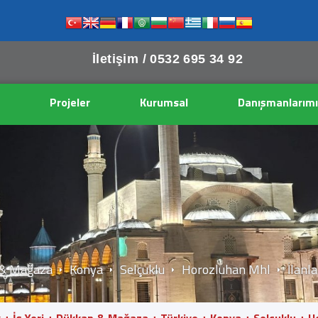
İletişim /
0532 695 34 92
Projeler
Kurumsal
Danışmanlarımı
& Mağaza
Konya
Selçuklu
Horozluhan Mhl
İlanla