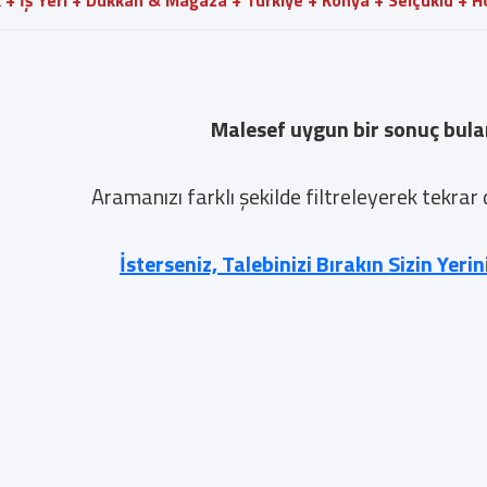
k + İş Yeri + Dükkan & Mağaza + Türkiye + Konya + Selçuklu + Ho
Malesef uygun bir sonuç bul
Aramanızı farklı şekilde filtreleyerek tekrar
İsterseniz, Talebinizi Bırakın Sizin Yeri