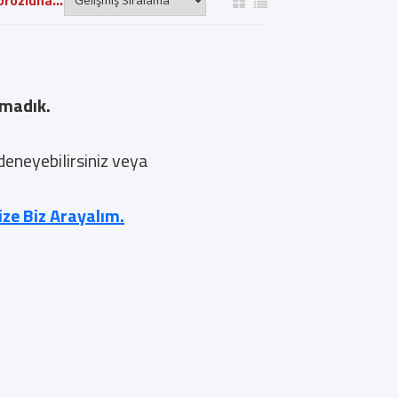
rozluha..."
amadık.
 deneyebilirsiniz veya
nize Biz Arayalım.