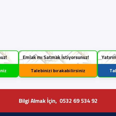
nuz!
Emlak mı Satmak İstiyorsunuz!
Yatırı
iniz
Talebinizi bırakabilirsiniz
Tal
Bilgi Almak İçin,
0532 69 534 92