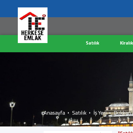
Satılık
Kiralık
Anasayfa
Satılık
İş Yeri
Dükkan 