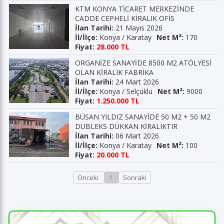
KTM KONYA TİCARET MERKEZİNDE
CADDE CEPHELİ KİRALIK OFİS
İlan Tarihi:
21 Mayıs 2026
İl/İlçe:
Konya / Karatay
Net M²:
170
Fiyat:
28.000 TL
ORGANİZE SANAYİDE 8500 M2 ATÖLYESİ
OLAN KİRALIK FABRİKA
İlan Tarihi:
24 Mart 2026
İl/İlçe:
Konya / Selçuklu
Net M²:
9000
Fiyat:
1.250.000 TL
BÜSAN YILDIZ SANAYİDE 50 M2 + 50 M2
DUBLEKS DÜKKAN KİRALIKTIR
İlan Tarihi:
06 Mart 2026
İl/İlçe:
Konya / Karatay
Net M²:
100
Fiyat:
20.000 TL
Önceki
1
Sonraki