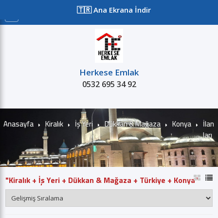
≡
🇹🇷 Ana Ekrana İndir
Herkese Emlak
0532 695 34 92
Satılık
Kiralık
Projeler
Kurum
Anasayfa
Kiralık
İş Yeri
Dükkan & Mağaza
Konya
İlan
ları
"Kiralık + İş Yeri + Dükkan & Mağaza + Türkiye + Konya"