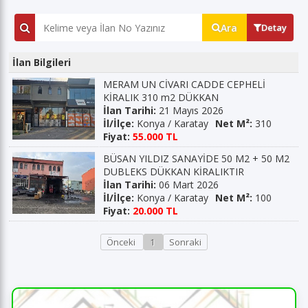
Ara
Detay
İlan Bilgileri
MERAM UN CİVARI CADDE CEPHELİ
KİRALIK 310 m2 DÜKKAN
İlan Tarihi:
21 Mayıs 2026
İl/İlçe:
Konya / Karatay
Net M²:
310
Fiyat:
55.000 TL
BÜSAN YILDIZ SANAYİDE 50 M2 + 50 M2
DUBLEKS DÜKKAN KİRALIKTIR
İlan Tarihi:
06 Mart 2026
İl/İlçe:
Konya / Karatay
Net M²:
100
Fiyat:
20.000 TL
Önceki
1
Sonraki