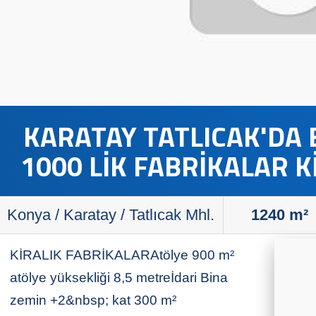
KARATAY TATLICAK'DA 
1000 LİK FABRİKALAR K
CİVARI
Konya / Karatay / Tatlıcak Mhl.
1240
m²
KİRALIK FABRİKALAR​Atölye 900 m²
atölye yüksekliği 8,5 metreİdari Bina
zemin +2&nbsp; kat 300 m²